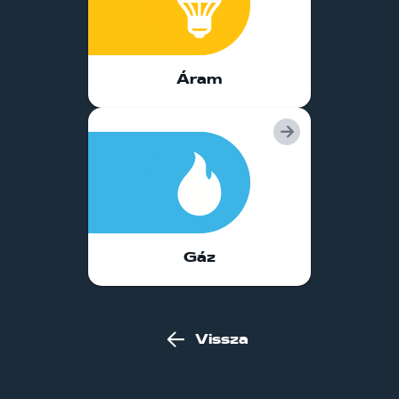
Áram
Gáz
Vissza