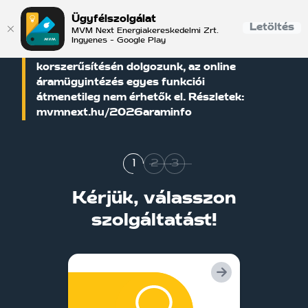
Ügyfélszolgálat
Letöltés
MVM Next Energiakereskedelmi Zrt.
Ingyenes - Google Play
Informatikai rendszereink
korszerűsítésén dolgozunk, az online
áramügyintézés egyes funkciói
átmenetileg nem érhetők el. Részletek:
mvmnext.hu/2026araminfo
1
2
3
Kérjük, válasszon
szolgáltatást!